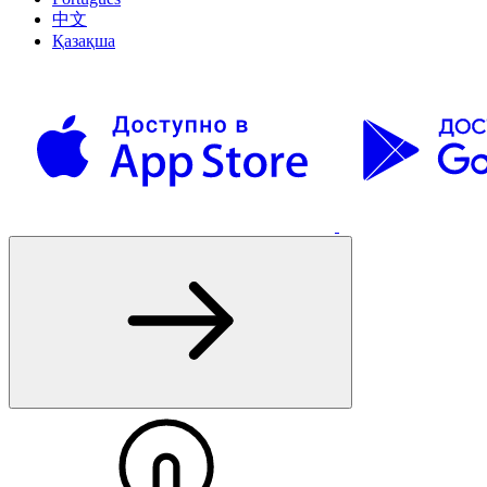
中文
Қазақша