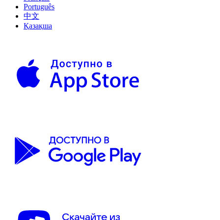
Português
中文
Қазақша