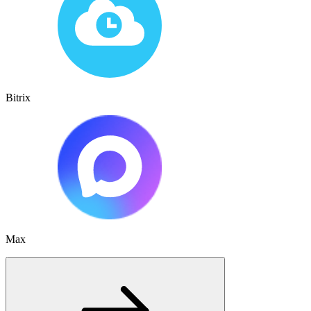
Bitrix
Max