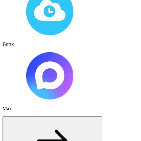
Bitrix
Max