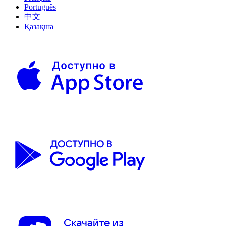
Português
中文
Қазақша