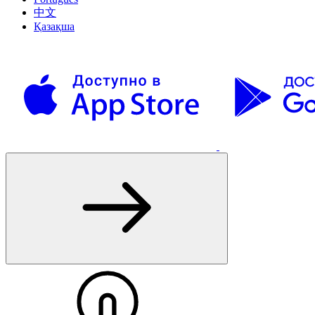
中文
Қазақша