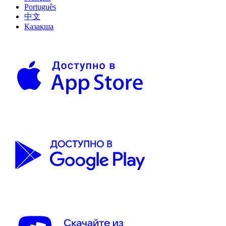
Português
中文
Қазақша