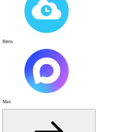
Bitrix
Max