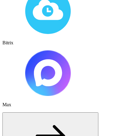
Bitrix
Max