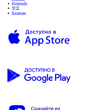
Português
中文
Қазақша