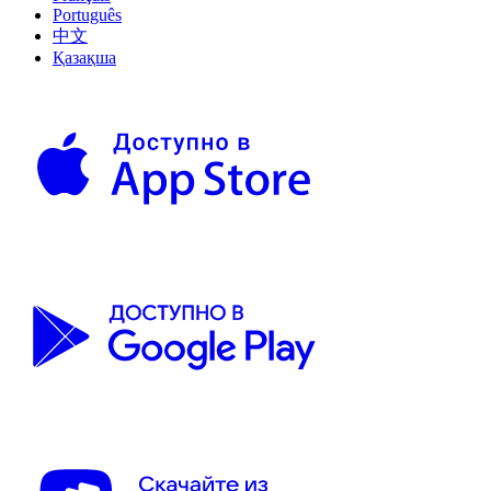
Português
中文
Қазақша