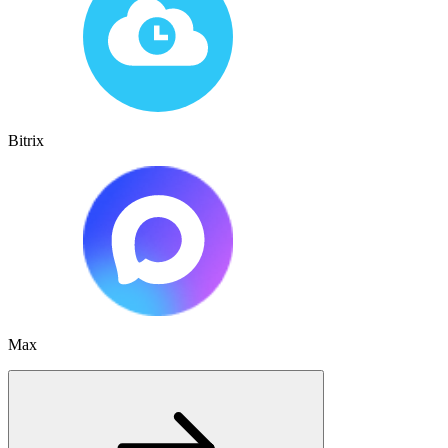
Bitrix
Max