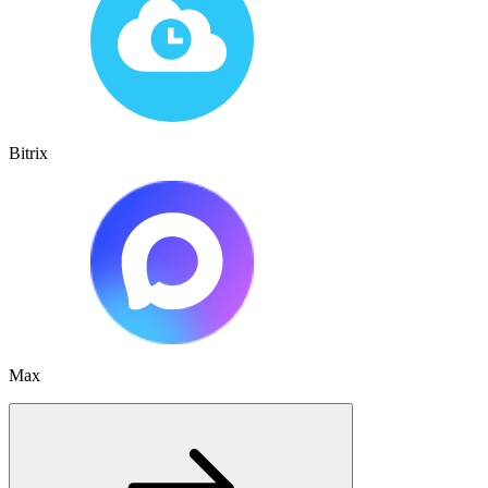
Bitrix
Max