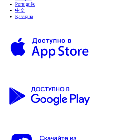
Português
中文
Қазақша