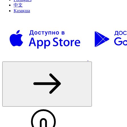
中文
Қазақша