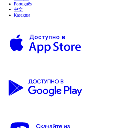
Português
中文
Қазақша