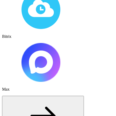
Bitrix
Max