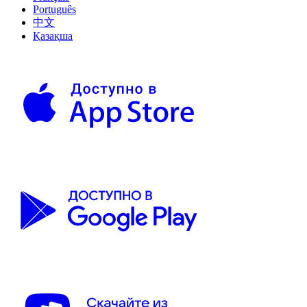
Português
中文
Қазақша