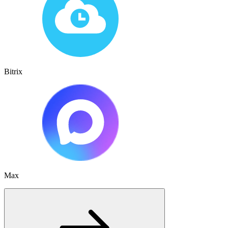
Bitrix
Max