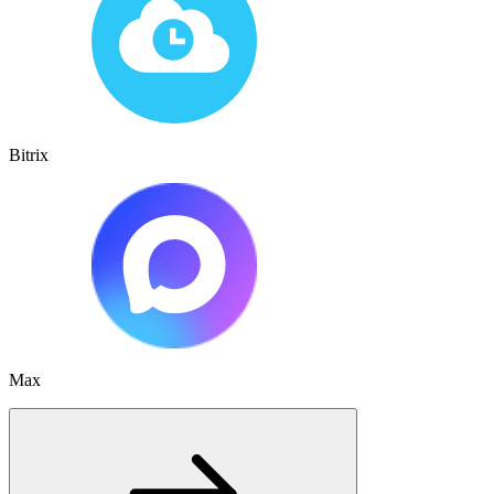
Bitrix
Max