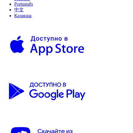
Português
中文
Қазақша