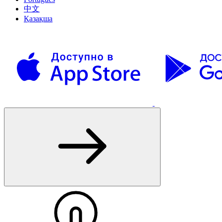
中文
Қазақша