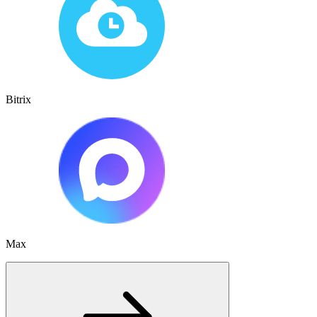
Bitrix
Max