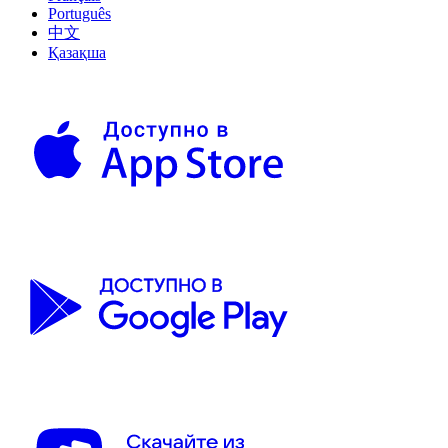
Português
中文
Қазақша