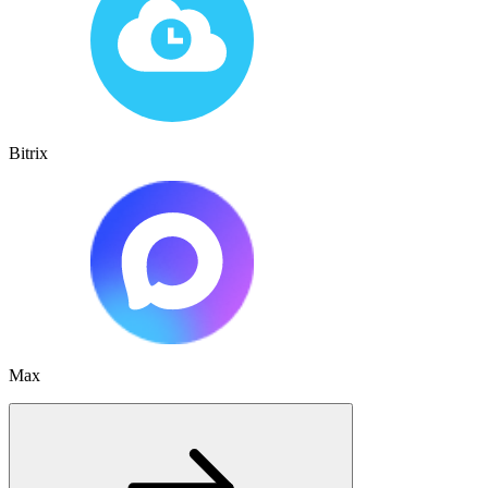
Bitrix
Max