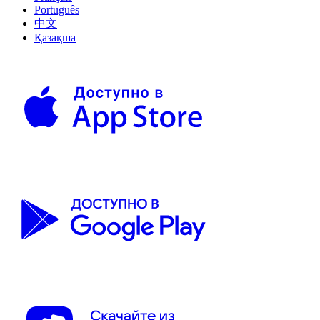
Português
中文
Қазақша