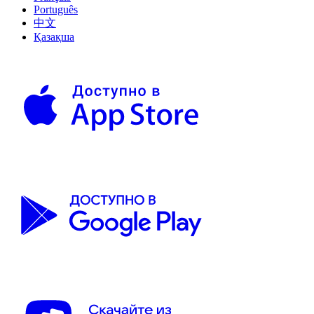
Português
中文
Қазақша