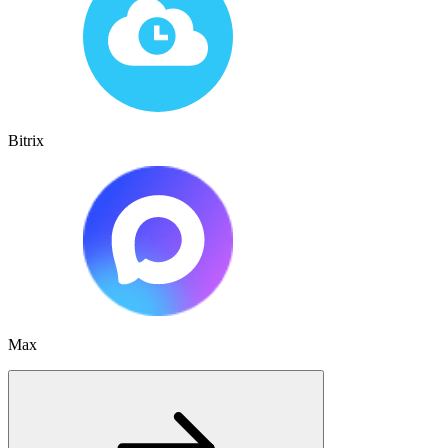
Bitrix
Max