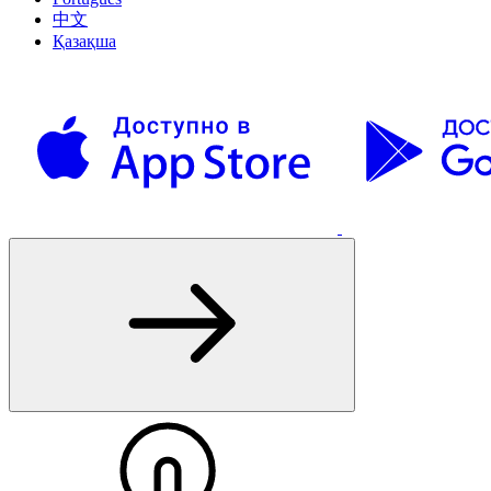
中文
Қазақша