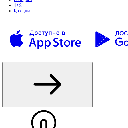
中文
Қазақша