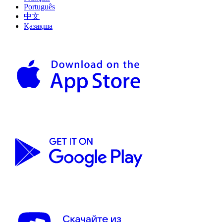
Português
中文
Қазақша