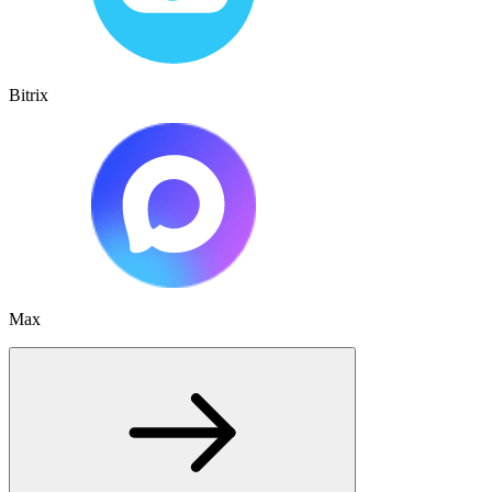
Bitrix
Max