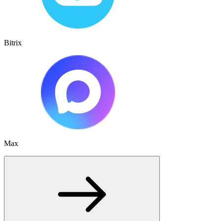
Bitrix
Max