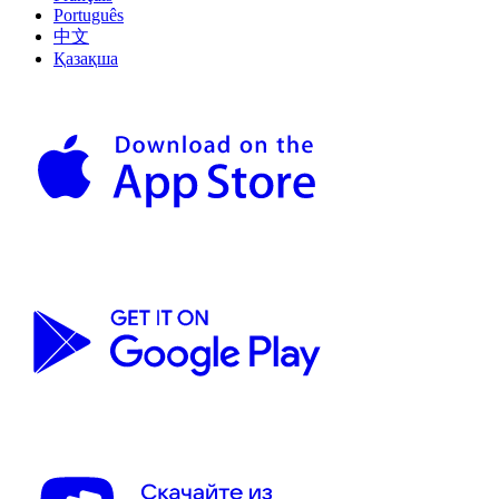
Português
中文
Қазақша