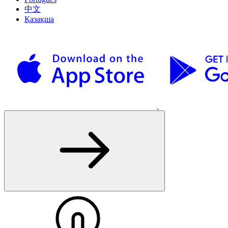
中文
Қазақша