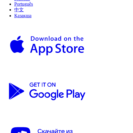
Português
中文
Қазақша