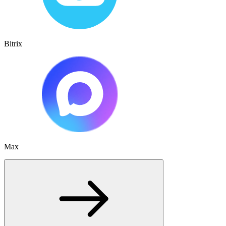
Bitrix
Max