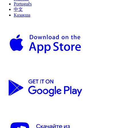
Português
中文
Қазақша