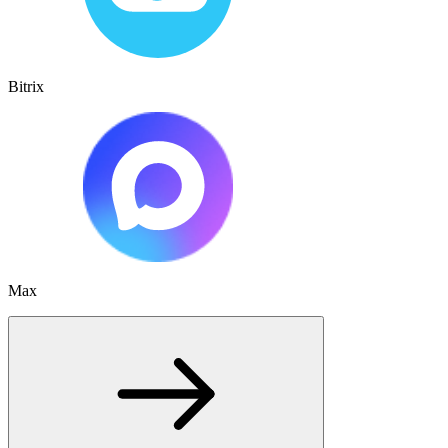
Bitrix
Max