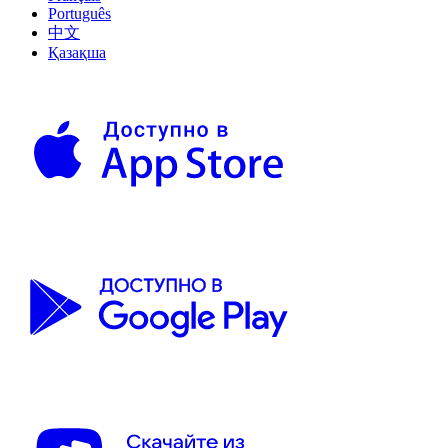
Português
中文
Қазақша