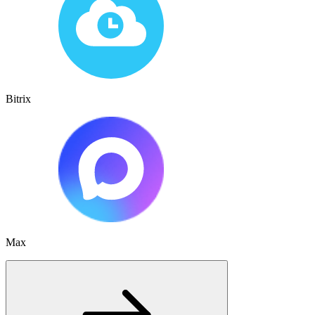
Bitrix
Max