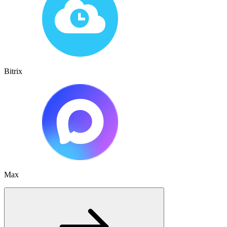
Bitrix
Max