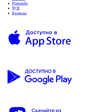
Português
中文
Қазақша