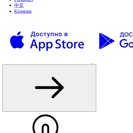
中文
Қазақша