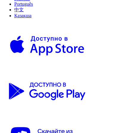
Português
中文
Қазақша