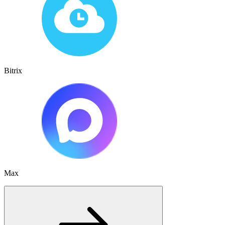
Bitrix
Max