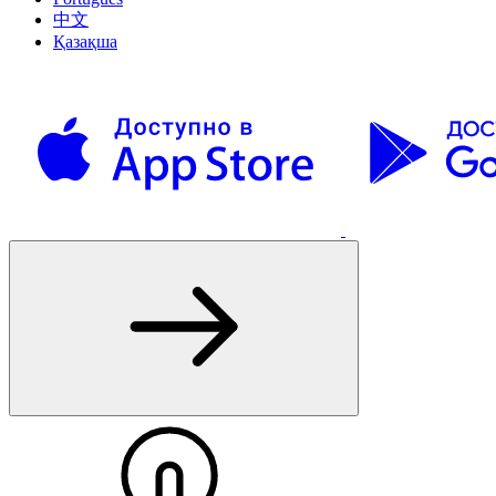
中文
Қазақша