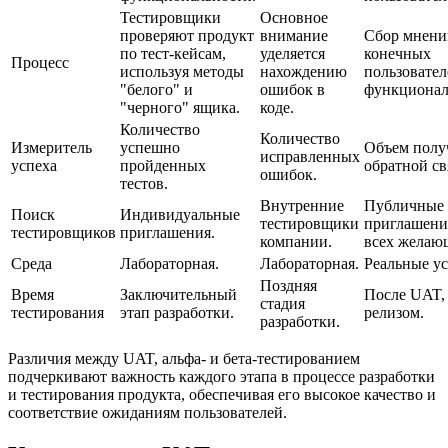
Тестировщики
Основное
проверяют продукт
внимание
Сбор мнени
по тест-кейсам,
уделяется
конечных
Процесс
используя методы
нахождению
пользовател
"белого" и
ошибок в
функционал
"черного" ящика.
коде.
Количество
Количество
Измеритель
успешно
Объем полу
исправленных
успеха
пройденных
обратной св
ошибок.
тестов.
Внутренние
Публичные
Поиск
Индивидуальные
тестировщики
приглашени
тестировщиков
приглашения.
компании.
всех желаю
Среда
Лабораторная.
Лабораторная.
Реальные ус
Поздняя
Время
Заключительный
После UAT,
стадия
тестирования
этап разработки.
релизом.
разработки.
Различия между UAT, альфа- и бета-тестированием
подчеркивают важность каждого этапа в процессе разработки
и тестирования продукта, обеспечивая его высокое качество и
соответствие ожиданиям пользователей.