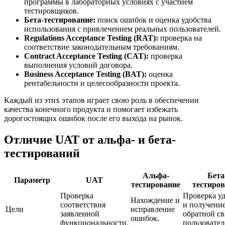
программы в лабораторных условиях с участием
тестировщиков.
Бета-тестирование:
поиск ошибок и оценка удобства
использования с привлечением реальных пользователей.
Regulations Acceptance Testing (RAT):
проверка на
соответствие законодательным требованиям.
Contract Acceptance Testing (CAT):
проверка
выполнения условий договора.
Business Acceptance Testing (BAT):
оценка
рентабельности и целесообразности проекта.
Каждый из этих этапов играет свою роль в обеспечении
качества конечного продукта и помогает избежать
дорогостоящих ошибок после его выхода на рынок.
Отличие UAT от альфа- и бета-
тестирований
Альфа-
Бета
Параметр
UAT
тестирование
тестиро
Проверка
Проверка у
Нахождение и
соответствия
и получени
Цели
исправление
заявленной
обратной св
ошибок.
функциональности.
пользовател