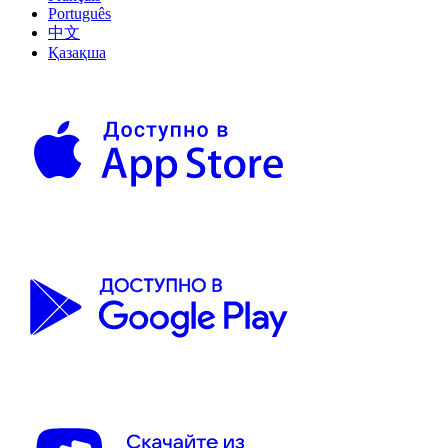
Português
中文
Қазақша