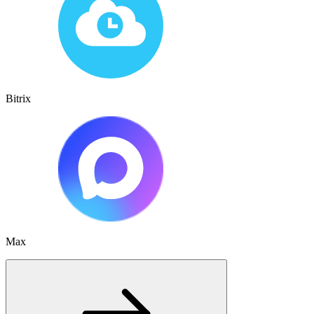
Bitrix
Max