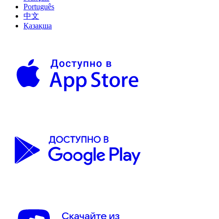
Português
中文
Қазақша