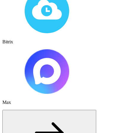
Bitrix
Max