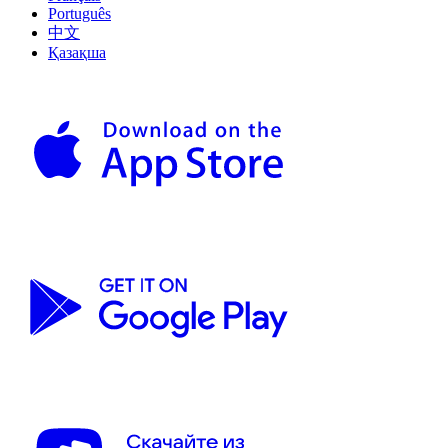
Português
中文
Қазақша