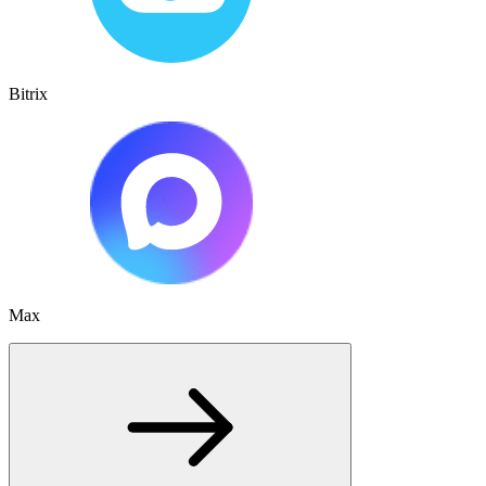
Bitrix
Max