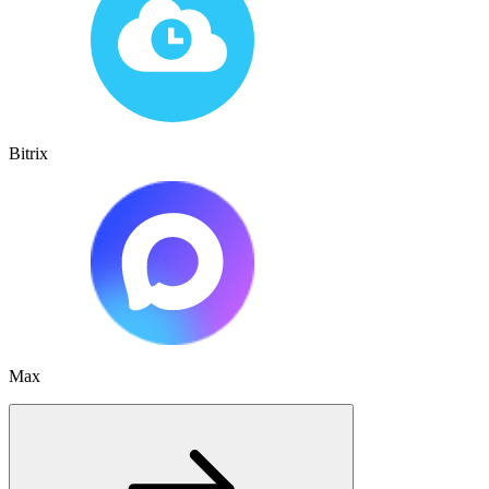
Bitrix
Max