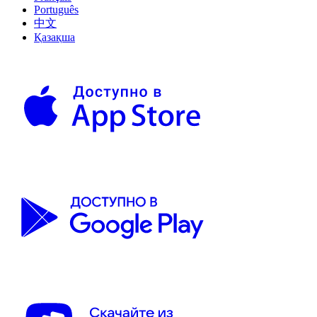
Português
中文
Қазақша