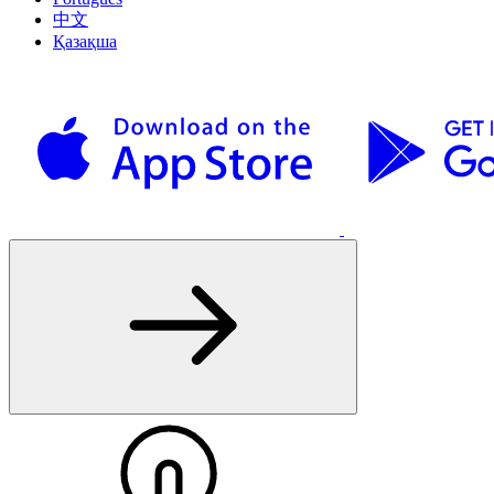
中文
Қазақша