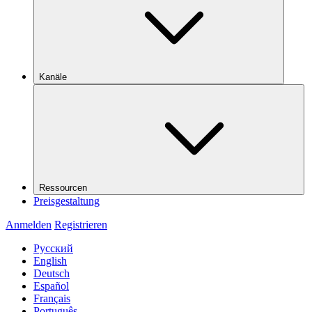
Kanäle
Ressourcen
Preisgestaltung
Anmelden
Registrieren
Русский
English
Deutsch
Español
Français
Português