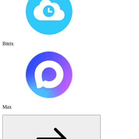
Bitrix
Max