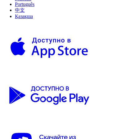
Português
中文
Қазақша