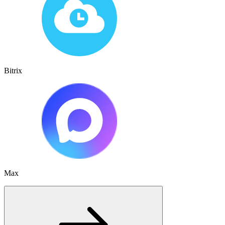
Bitrix
Max