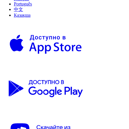
Português
中文
Қазақша