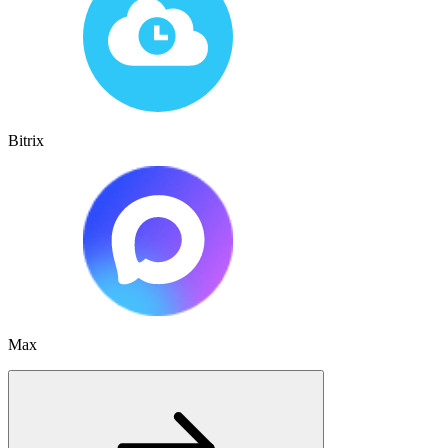
Bitrix
Max