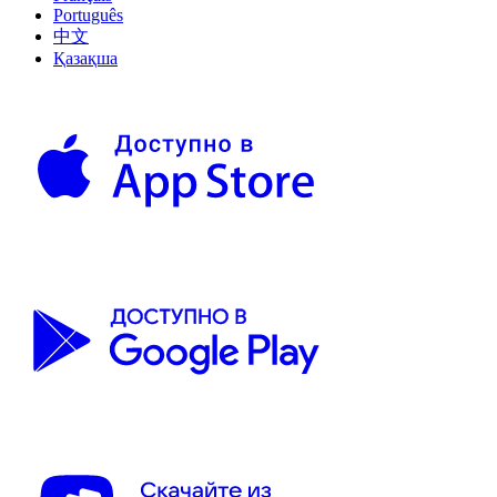
Português
中文
Қазақша