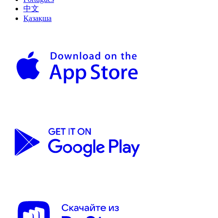
中文
Қазақша