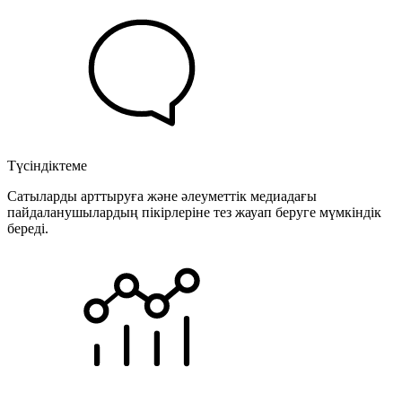
Түсіндіктеме
Сатыларды арттыруға және әлеуметтік медиадағы
пайдаланушылардың пікірлеріне тез жауап беруге мүмкіндік
береді.