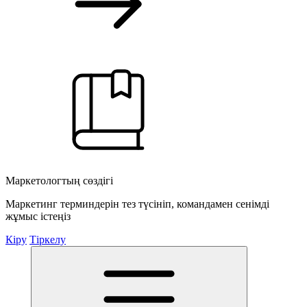
Маркетологтың сөздігі
Маркетинг терминдерін тез түсініп, командамен сенімді
жұмыс істеңіз
Кіру
Тіркелу