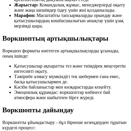
Жарыстар:
Командалық жұмыс, менеджерлерді оқыту
және жаңа шешімдер іздеу үшін жиі қолданылады.
Марафон:
Масштабты тапсырмаларды орындау және
қатысушылардың көшбасшылығын анықтау үшін ұзақ
мерзімді шара.
Воркшоптың артықшылықтары
Воркшоп форматы көптеген артықшылықтарды ұсынады,
оның ішінде:
Қатысушылар ақпаратты тез және тиімдірек меңгеретін
интесивті оқыту.
Тәжірибе алмасу мүмкіндігі тек шебермен ғана емес,
басқа қатысушылармен де.
Кәсіби байланыстар мен көзқарастарды кеңейту.
Эмоциялық құрамдас: воркшоптар көбінесе бай
атмосфера және шабытпен бірге жүреді.
Воркшопты дайындау
Воркшопты ұйымдастыру - бұл бірнеше кезеңдерден тұратын
күрделі процесс: