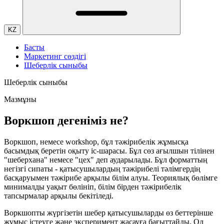
KZ
Басты
Маркетинг сөздігі
Шеберлік сыныбы
Шеберлік сыныбы
Мазмұны
Воркшоп дегеніміз не?
Воркшоп, немесе workshop, бұл тәжірибелік жұмысқа
басымдық беретін оқыту іс-шарасы. Бұл сөз ағылшын тілінен
"шеберхана" немесе "цех" деп аударылады. Бұл форматтың
негізгі сипаты - қатысушылардың тәжірибелі тәлімгердің
басқаруымен тәжірибе арқылы білім алуы. Теориялық бөлімге
минималды уақыт бөлініп, білім бірден тәжірибелік
тапсырмалар арқылы бекітіледі.
Воркшопты жүргізетін шебер қатысушыларды өз беттерінше
жұмыс істеуге және эксперимент жасауға бағыттайды. Ол