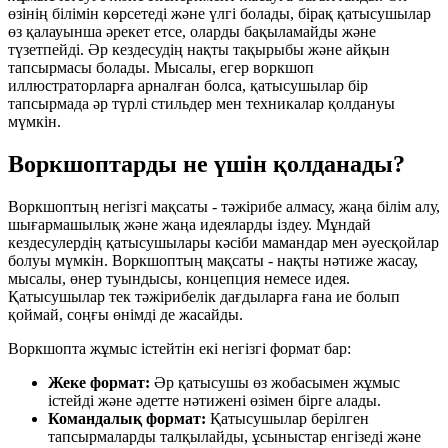
өзінің білімін көрсетеді және үлгі болады, бірақ қатысушылар
өз қалауынша әрекет етсе, оларды бақыламайды және
түзетпейді. Әр кездесудің нақты тақырыбы және айқын
тапсырмасы болады. Мысалы, егер воркшоп
иллюстраторларға арналған болса, қатысушылар бір
тапсырмада әр түрлі стильдер мен техникалар қолдануы
мүмкін.
Воркшоптарды не үшін қолданады?
Воркшоптың негізгі мақсаты - тәжірибе алмасу, жаңа білім алу,
шығармашылық және жаңа идеяларды іздеу. Мұндай
кездесулердің қатысушылары кәсіби мамандар мен әуесқойлар
болуы мүмкін. Воркшоптың мақсаты - нақты нәтиже жасау,
мысалы, өнер туындысы, концепция немесе идея.
Қатысушылар тек тәжірибелік дағдыларға ғана ие болып
қоймай, соңғы өнімді де жасайды.
Воркшопта жұмыс істейтін екі негізгі формат бар:
Жеке формат:
Әр қатысушы өз жобасымен жұмыс
істейді және әдетте нәтижені өзімен бірге алады.
Командалық формат:
Қатысушылар берілген
тапсырмаларды талқылайды, ұсыныстар енгізеді және