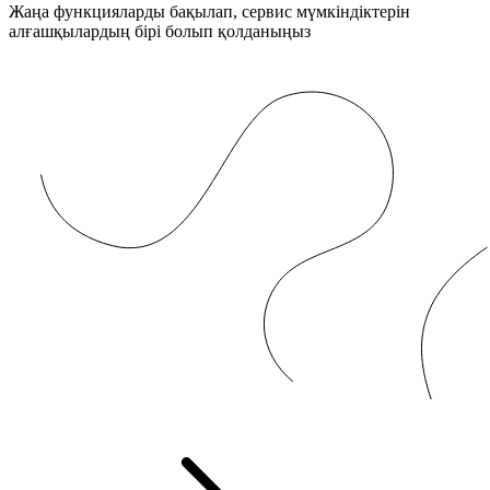
Жаңа функцияларды бақылап, сервис мүмкіндіктерін
алғашқылардың бірі болып қолданыңыз