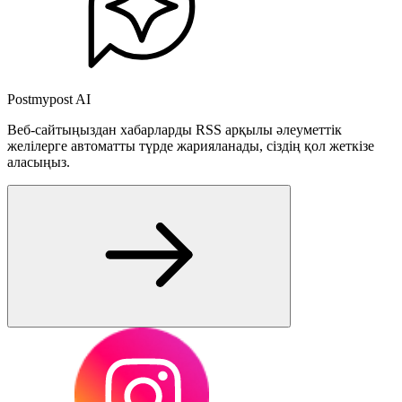
Postmypost AI
Веб-сайтыңыздан хабарларды RSS арқылы әлеуметтік
желілерге автоматты түрде жарияланады, сіздің қол жеткізе
аласыңыз.