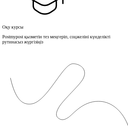
Оқу курсы
Postmypost қызметін тез меңгеріп, соцжеліні күнделікті
рутинасыз жүргізіңіз