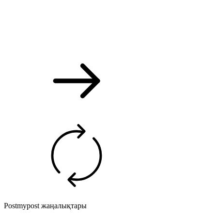
Postmypost жаңалықтары