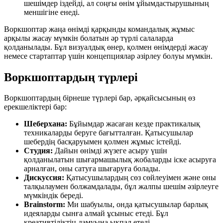
шешімдер іздейді, ал соңғы өнім ұйымдастырушының
меншігіне енеді.
Воркшоптар жаңа өнімді қарқынды командалық жұмыс
арқылы жасау мүмкін болатын әр түрлі салаларда
қолданылады. Бұл визуалдық өнер, қолмен өнімдерді жасау
немесе стартаптар үшін концепциялар әзірлеу болуы мүмкін.
Воркшоптардың түрлері
Воркшоптардың бірнеше түрлері бар, әрқайсысының өз
ерекшеліктері бар:
Шеберхана:
Бұйымдар жасаған кезде практикалық
техникаларды беруге бағытталған. Қатысушылар
шебердің басқаруымен қолмен жұмыс істейді.
Студия:
Дайын өнімді жүзеге асыру үшін
қолданылатын шығармашылық жобаларды іске асыруға
арналған, оны сатуға шығаруға болады.
Дискуссия:
Қатысушылардың сөз сөйлеуімен және оны
талқылаумен болжамдалады, бұл жалпы шешім әзірлеуге
мүмкіндік береді.
Brainstorm:
Ми шабуылы, онда қатысушылар барлық
идеяларды сынға алмай ұсыныс етеді. Бұл
креативтіліктің дамуына ықпал етеді.