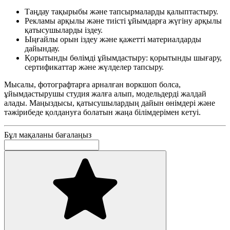
Таңдау тақырыбы және тапсырмаларды қалыптастыру.
Рекламы арқылы және тиісті ұйымдарға жүгіну арқылы
қатысушыларды іздеу.
Ыңғайлы орын іздеу және қажетті материалдарды
дайындау.
Қорытынды бөлімді ұйымдастыру: қорытынды шығару,
сертификаттар және жүлделер тапсыру.
Мысалы, фотографтарға арналған воркшоп болса,
ұйымдастырушы студия жалға алып, модельдерді жалдай
алады. Маңыздысы, қатысушылардың дайын өнімдері және
тәжірибеде қолдануға болатын жаңа білімдерімен кетуі.
Бұл мақаланы бағалаңыз