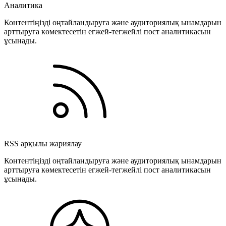
Аналитика
Контентіңізді оңтайландыруға және аудиториялық ынамдарын
арттыруға көмектесетін егжей-тегжейлі пост аналитикасын
ұсынады.
RSS арқылы жариялау
Контентіңізді оңтайландыруға және аудиториялық ынамдарын
арттыруға көмектесетін егжей-тегжейлі пост аналитикасын
ұсынады.