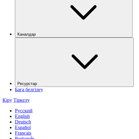
Каналдар
Ресурстар
Баға белгілеу
Кіру
Тіркелу
Русский
English
Deutsch
Español
Français
Português