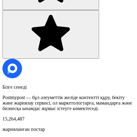
Бізге сенеді
Postmypost — бұл әлеуметтік желіде контентті құру, бекіту
және жариялау сервисі, ол маркетологтарға, мамандарға және
бизнесқа ынамдас жұмыс істеуге көмектеседі.
15,264,487
жарияланған постар