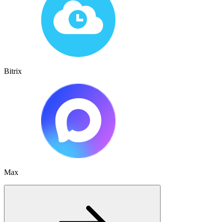
Bitrix
Max