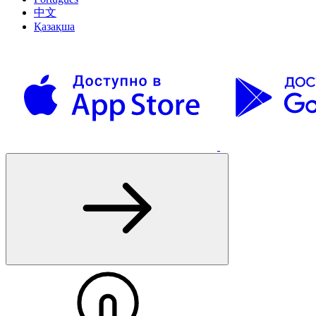
中文
Қазақша