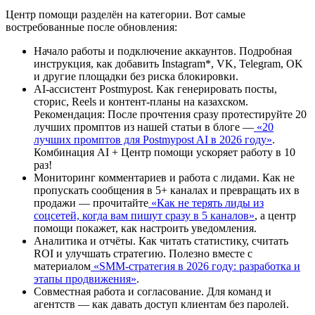
Центр помощи разделён на категории. Вот самые
востребованные после обновления:
Начало работы и подключение аккаунтов. Подробная
инструкция, как добавить Instagram*, VK, Telegram, OK
и другие площадки без риска блокировки.
AI-ассистент Postmypost. Как генерировать посты,
сторис, Reels и контент-планы на казахском.
Рекомендация: После прочтения сразу протестируйте 20
лучших промптов из нашей статьи в блоге —
«20
лучших промптов для Postmypost AI в 2026 году»
.
Комбинация AI + Центр помощи ускоряет работу в 10
раз!
Мониторинг комментариев и работа с лидами. Как не
пропускать сообщения в 5+ каналах и превращать их в
продажи — прочитайте
«Как не терять лиды из
соцсетей, когда вам пишут сразу в 5 каналов»
, а центр
помощи покажет, как настроить уведомления.
Аналитика и отчёты. Как читать статистику, считать
ROI и улучшать стратегию. Полезно вместе с
материалом
«SMM-стратегия в 2026 году: разработка и
этапы продвижения»
.
Совместная работа и согласование. Для команд и
агентств — как давать доступ клиентам без паролей.