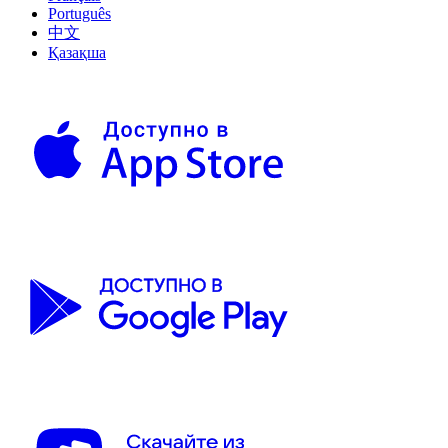
Português
中文
Қазақша