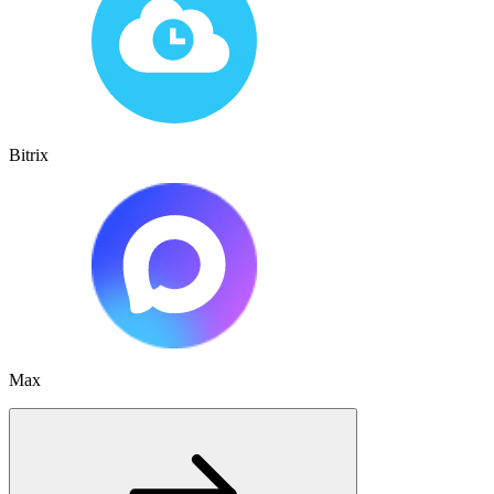
Bitrix
Max