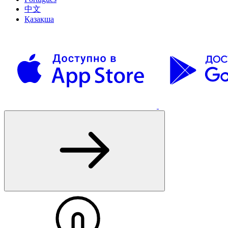
中文
Қазақша