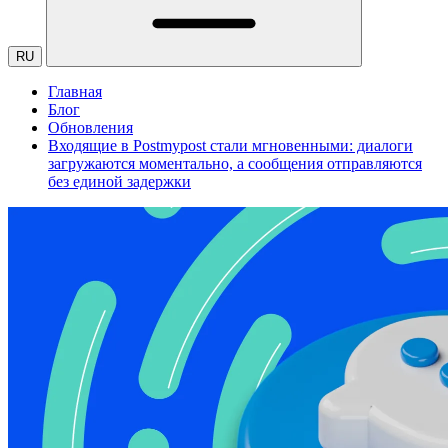
RU
Главная
Блог
Обновления
Входящие в Postmypost стали мгновенными: диалоги
загружаются моментально, а сообщения отправляются
без единой задержки