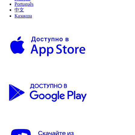
Português
中文
Қазақша