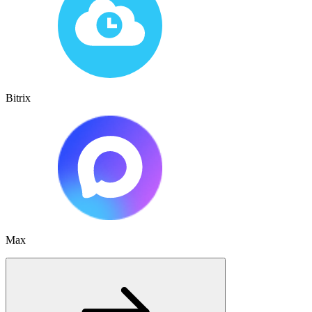
Bitrix
Max