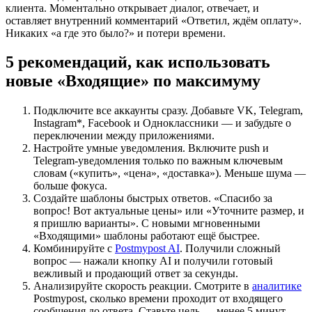
клиента. Моментально открывает диалог, отвечает, и
оставляет внутренний комментарий «Ответил, ждём оплату».
Никаких «а где это было?» и потери времени.
5 рекомендаций, как использовать
новые «Входящие» по максимуму
Подключите все аккаунты сразу. Добавьте VK, Telegram,
Instagram*, Facebook и Одноклассники — и забудьте о
переключении между приложениями.
Настройте умные уведомления. Включите push и
Telegram-уведомления только по важным ключевым
словам («купить», «цена», «доставка»). Меньше шума —
больше фокуса.
Создайте шаблоны быстрых ответов. «Спасибо за
вопрос! Вот актуальные цены» или «Уточните размер, и
я пришлю варианты». С новыми мгновенными
«Входящими» шаблоны работают ещё быстрее.
Комбинируйте с
Postmypost AI
. Получили сложный
вопрос — нажали кнопку AI и получили готовый
вежливый и продающий ответ за секунды.
Анализируйте скорость реакции. Смотрите в
аналитике
Postmypost, сколько времени проходит от входящего
сообщения до ответа. Ставьте цель — менее 5 минут.