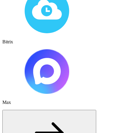
Bitrix
Max