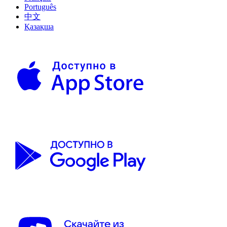
Português
中文
Қазақша