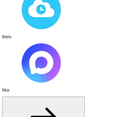
Bitrix
Max