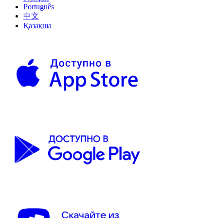
Português
中文
Қазақша