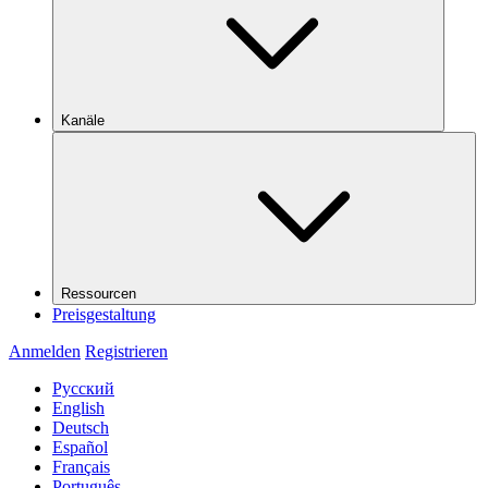
Kanäle
Ressourcen
Preisgestaltung
Anmelden
Registrieren
Русский
English
Deutsch
Español
Français
Português