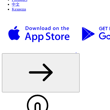
中文
Қазақша