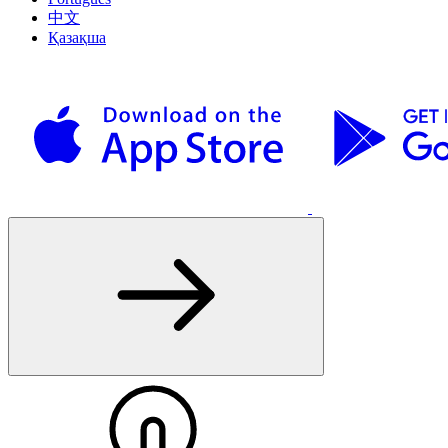
中文
Қазақша