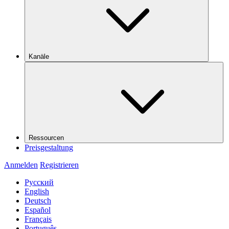
Kanäle
Ressourcen
Preisgestaltung
Anmelden
Registrieren
Русский
English
Deutsch
Español
Français
Português