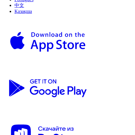
中文
Қазақша