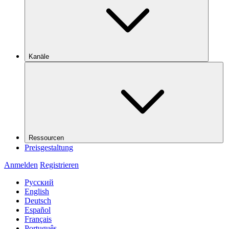
Kanäle
Ressourcen
Preisgestaltung
Anmelden
Registrieren
Русский
English
Deutsch
Español
Français
Português