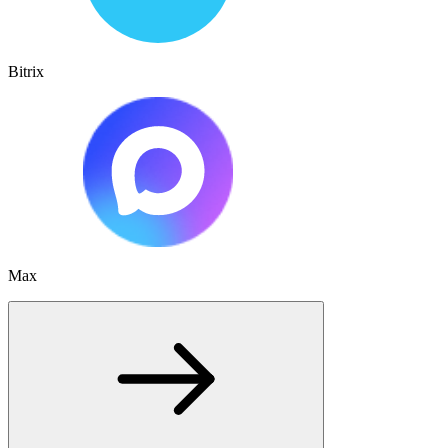
Bitrix
Max