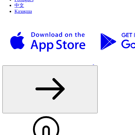
中文
Қазақша