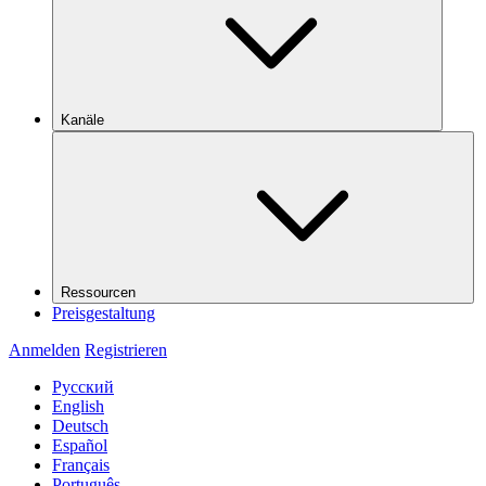
Kanäle
Ressourcen
Preisgestaltung
Anmelden
Registrieren
Русский
English
Deutsch
Español
Français
Português