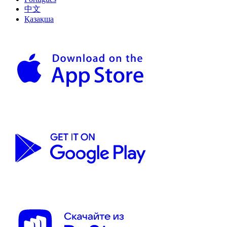
中文
Қазақша