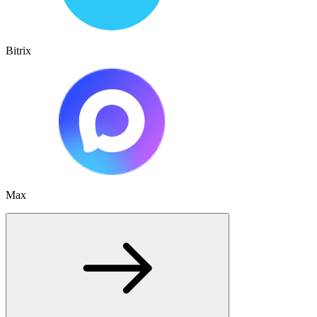
Bitrix
Max