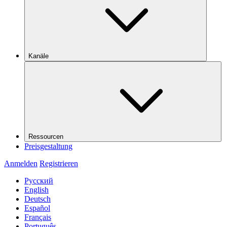
Kanäle
Ressourcen
Preisgestaltung
Anmelden
Registrieren
Русский
English
Deutsch
Español
Français
Português