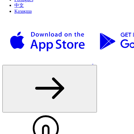
中文
Қазақша