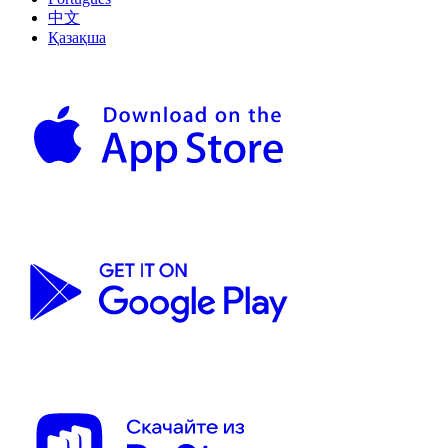
中文
Қазақша