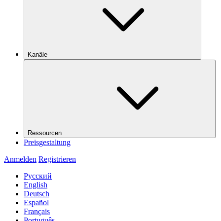
Kanäle
Ressourcen
Preisgestaltung
Anmelden
Registrieren
Русский
English
Deutsch
Español
Français
Português