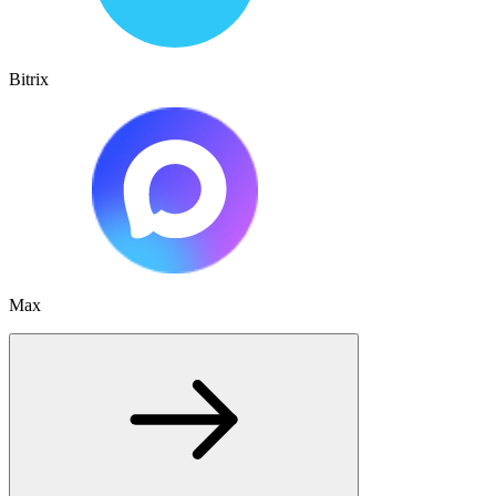
Bitrix
Max